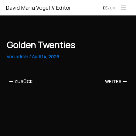
Zum
David Maria Vogel // Editor
DE
/
EN
Inhalt
springen
Golden Twenties
Von
admin
/
April 14, 2026
ZURÜCK
WEITER