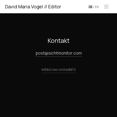
Zum
David Maria Vogel // Editor
DE
/
EN
Inhalt
springen
Kontakt
post@sichtmonitor.com
IMDb
Crew United
BFS