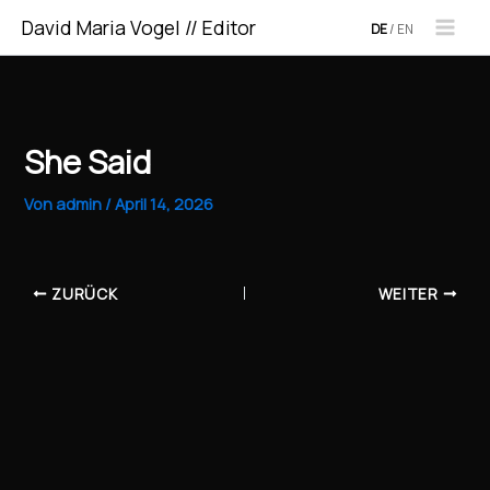
Zum
David Maria Vogel // Editor
DE
/
EN
Inhalt
springen
She Said
Von
admin
/
April 14, 2026
ZURÜCK
WEITER