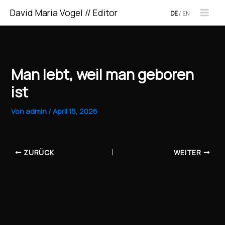
Zum
David Maria Vogel // Editor
DE
/
EN
Inhalt
springen
Man lebt, weil man geboren
ist
Von
admin
/
April 15, 2026
ZURÜCK
WEITER